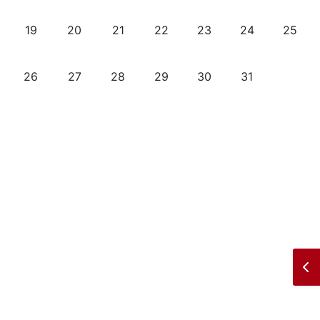
Aucun événement, lundi 19 mai
Aucun événement, mardi 20 mai
Aucun événement, mercredi 21 mai
Aucun événement, jeudi 22 mai
Aucun événement, vend
Aucun événeme
Aucun 
19
20
21
22
23
24
25
Aucun événement, lundi 26 mai
Aucun événement, mardi 27 mai
Aucun événement, mercredi 28 mai
Aucun événement, jeudi 29 mai
Aucun événement, vend
Aucun événemen
26
27
28
29
30
31
Ouv