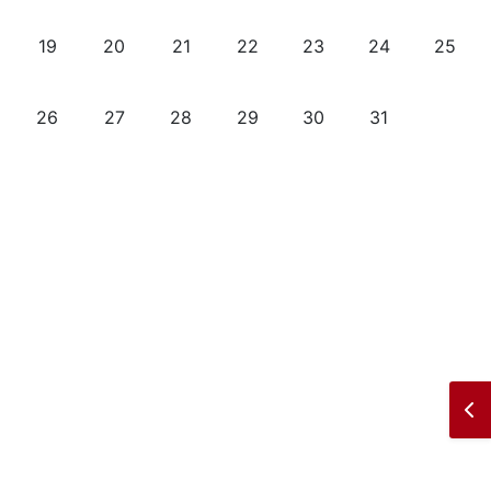
Aucun événement, lundi 19 mai
Aucun événement, mardi 20 mai
Aucun événement, mercredi 21 mai
Aucun événement, jeudi 22 mai
Aucun événement, vend
Aucun événeme
Aucun 
19
20
21
22
23
24
25
Aucun événement, lundi 26 mai
Aucun événement, mardi 27 mai
Aucun événement, mercredi 28 mai
Aucun événement, jeudi 29 mai
Aucun événement, vend
Aucun événemen
26
27
28
29
30
31
Ouv