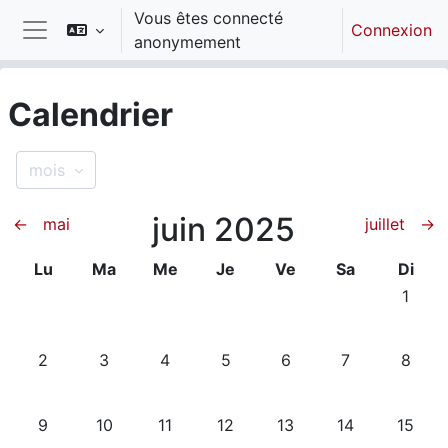
Passer au contenu principal
Vous êtes connecté
Connexion
anonymement
Panneau latéral
Calendrier
mois
juin 2025
←
mai
juillet
→
Lundi
Mardi
Mercredi
Jeudi
Vendredi
Samedi
Diman
Lu
Ma
Me
Je
Ve
Sa
Di
Aucun é
1
Aucun événement, lundi 2 juin
Aucun événement, mardi 3 juin
Aucun événement, mercredi 4 juin
Aucun événement, jeudi 5 juin
Aucun événement, vendr
Aucun événemen
Aucun é
2
3
4
5
6
7
8
Aucun événement, lundi 9 juin
Aucun événement, mardi 10 juin
Aucun événement, mercredi 11 juin
Aucun événement, jeudi 12 juin
Aucun événement, vendr
Aucun événemen
Aucun é
9
10
11
12
13
14
15