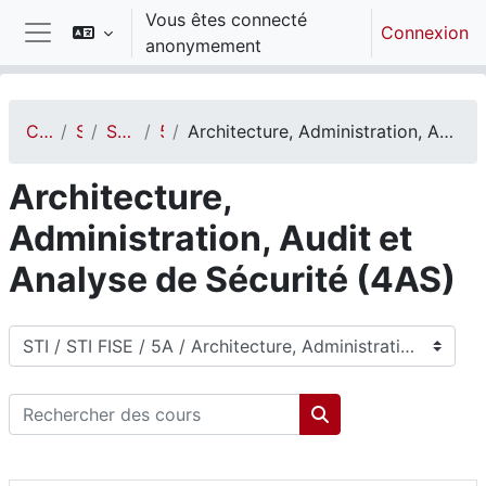
Passer au contenu principal
Vous êtes connecté
Connexion
anonymement
Panneau latéral
Cours
STI
STI FISE
5A
Architecture, Administration, Audit et Analyse de Sécurité (4AS)
Architecture,
Administration, Audit et
Analyse de Sécurité (4AS)
Catégories de cours
Rechercher des cours
Rechercher des cou