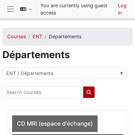
Skip to main content
You are currently using guest
Log
access
in
Side panel
Courses
ENT
Départements
Départements
Course categories
Search courses
Search courses
CD MRI (espace d'échange)