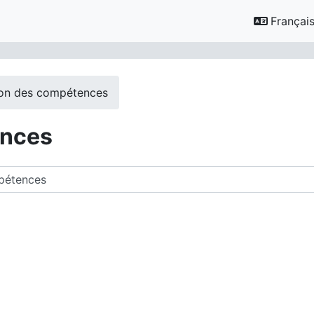
Français ‎
ion des compétences
ences
des cours