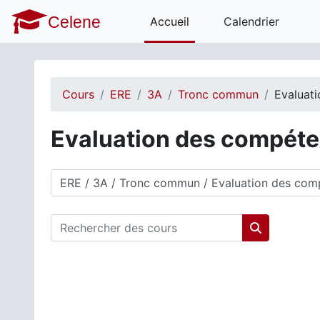
Passer au contenu principal
Celene
Accueil
Calendrier
Cours
ERE
3A
Tronc commun
Evaluat
Evaluation des compét
Catégories de cours
Rechercher des cours
Rechercher 