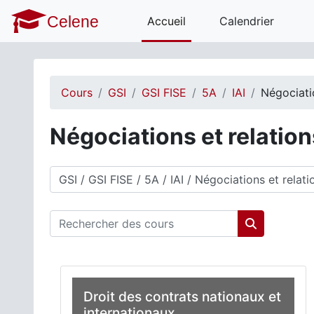
Passer au contenu principal
Celene
Accueil
Calendrier
Cours
GSI
GSI FISE
5A
IAI
Négociati
Négociations et relatio
Catégories de cours
Rechercher des cours
Rechercher 
Droit des contrats nationaux et
internationaux