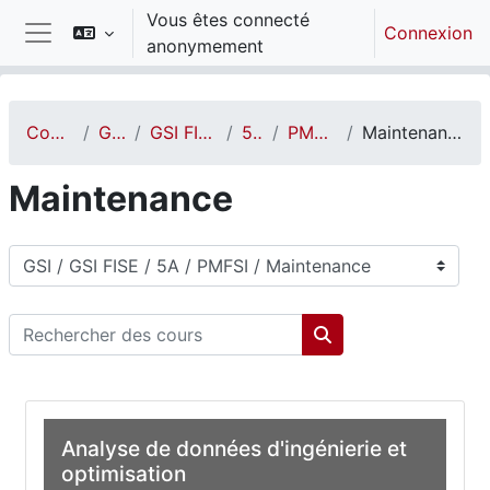
Passer au contenu principal
Vous êtes connecté
Connexion
anonymement
Panneau latéral
Cours
GSI
GSI FISE
5A
PMFSI
Maintenance
Maintenance
Catégories de cours
Rechercher des cours
Rechercher des cou
Analyse de données d'ingénierie et
optimisation