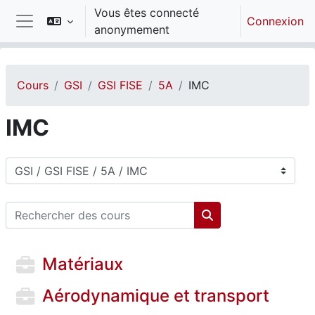
Passer au contenu principal
Vous êtes connecté
Connexion
anonymement
Panneau latéral
Cours
GSI
GSI FISE
5A
IMC
IMC
Catégories de cours
Rechercher des cours
Rechercher des cou
Matériaux
Aérodynamique et transport