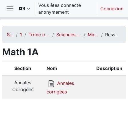
Passer au contenu principal
Vous êtes connecté
Connexion
anonymement
Panneau latéral
STPI
1A
Tronc commun
Sciences de base
Math 1A
Ressources
Math 1A
Section
Nom
Description
Annales
Annales
Corrigées
corrigées