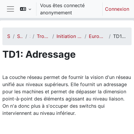
Passer au contenu principal
Vous êtes connecté
Connexion
anonymement
Panneau latéral
STI
STI FISE
3A
Tronc commun
Initiation système et réseau
EuroMed - Réseaux
TD1: Adressage
TD1: Adressage
Résumé de section
La couche réseau permet de fournir la vision d'un réseau
unifié aux niveaux supérieurs. Elle fournit un adressage
pour les machines et permet de dépasser la dimension
point-à-point des éléments agissant au niveau liaison.
On n'a donc plus à s'occuper des switchs qui
interviennent au niveau inférieur.