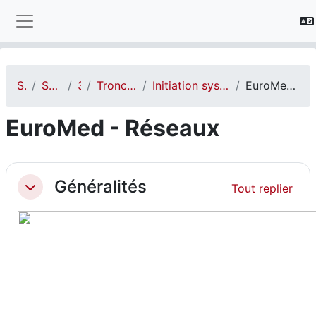
Passer au contenu principal
Panneau latéral
STI
STI FISE
3A
Tronc commun
Initiation système et réseau
EuroMed - Réseaux
EuroMed - Réseaux
Résumé de section
Généralités
Tout replier
Replier