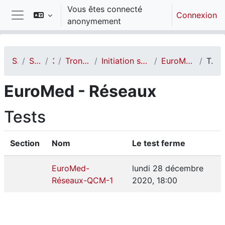
Passer au contenu principal
Vous êtes connecté
Connexion
anonymement
Panneau latéral
STI
STI FISE
3A
Tronc commun
Initiation système et réseau
EuroMed - Réseaux
Tests
EuroMed - Réseaux
Tests
Section
Nom
Le test ferme
EuroMed-
lundi 28 décembre
Réseaux-QCM-1
2020, 18:00