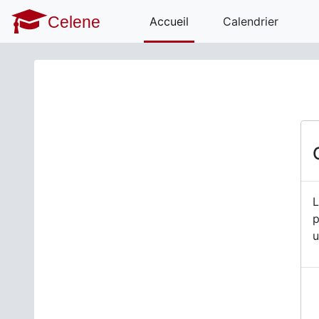
Passer au contenu principal
Celene
Accueil
Calendrier
L
p
u