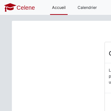
Passer au contenu principal
Celene
Accueil
Calendrier
L
p
u