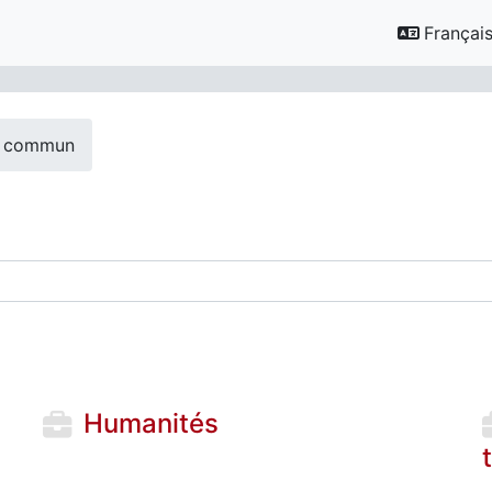
Français ‎
c commun
des cours
Humanités