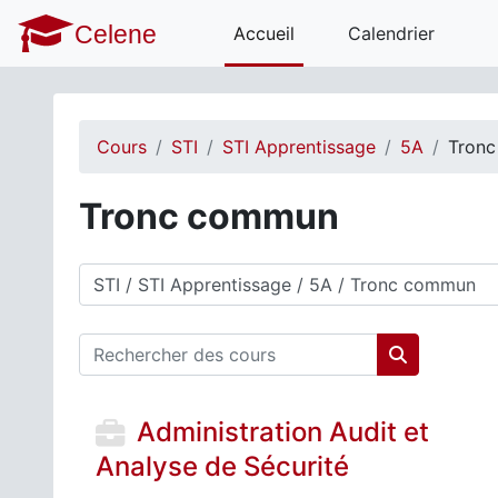
Passer au contenu principal
Celene
Accueil
Calendrier
Cours
STI
STI Apprentissage
5A
Tron
Tronc commun
Catégories de cours
Rechercher des cours
Rechercher 
Administration Audit et
Analyse de Sécurité