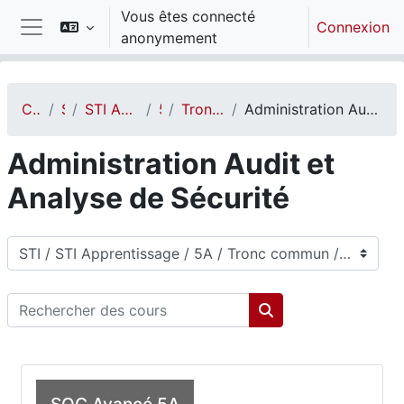
Passer au contenu principal
Vous êtes connecté
Connexion
anonymement
Panneau latéral
Cours
STI
STI Apprentissage
5A
Tronc commun
Administration Audit et Analyse de Sécurité
Administration Audit et
Analyse de Sécurité
Catégories de cours
Rechercher des cours
Rechercher des cou
SOC Avancé 5A