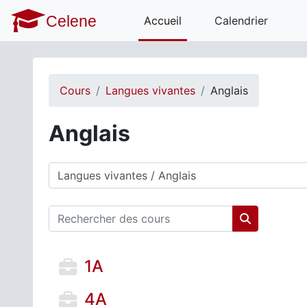
Passer au contenu principal
Celene
Accueil
Calendrier
Cours
Langues vivantes
Anglais
Anglais
Catégories de cours
Rechercher des cours
Rechercher 
1A
4A