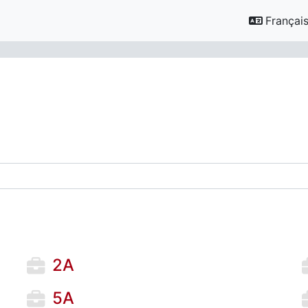
Français ‎
des cours
2A
5A