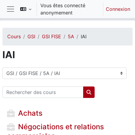
Passer au contenu principal
Vous êtes connecté
Connexion
anonymement
Panneau latéral
Cours
GSI
GSI FISE
5A
IAI
IAI
Catégories de cours
Rechercher des cours
Rechercher des cou
Achats
Négociations et relations