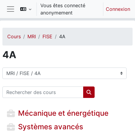
Passer au contenu principal
Vous êtes connecté
Connexion
anonymement
Panneau latéral
Cours
MRI
FISE
4A
4A
Catégories de cours
Rechercher des cours
Rechercher des cou
Mécanique et énergétique
Systèmes avancés